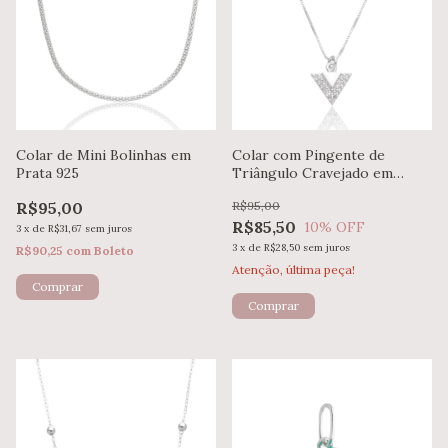
Colar de Mini Bolinhas em
Colar com Pingente de
Prata 925
Triângulo Cravejado em
Prata 925
R$95,00
R$95,00
R$85,50
10
% OFF
3
x
de
R$31,67
sem juros
3
x
de
R$28,50
sem juros
R$90,25
com
Boleto
Atenção, última peça!