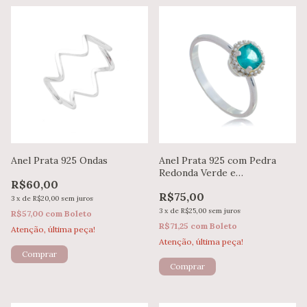
Anel Prata 925 Ondas
Anel Prata 925 com Pedra
Redonda Verde e
R$60,00
Microzircônia
R$75,00
3
x
de
R$20,00
sem juros
3
x
de
R$25,00
sem juros
R$57,00
com
Boleto
R$71,25
com
Boleto
Atenção, última peça!
Atenção, última peça!
Comprar
Comprar