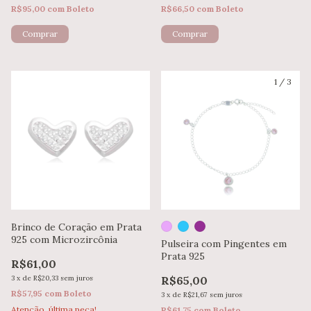
R$95,00
com
Boleto
R$66,50
com
Boleto
1
/
3
Brinco de Coração em Prata
925 com Microzircônia
Pulseira com Pingentes em
Prata 925
R$61,00
3
x
de
R$20,33
sem juros
R$65,00
R$57,95
com
Boleto
3
x
de
R$21,67
sem juros
Atenção, última peça!
R$61,75
com
Boleto