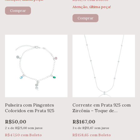
Atenção, última peça!
Comprar
Pulseira com Pingentes
Corrente em Prata 925 com
Coloridos em Prata 925
Zircônia – Toque de
Romantismo e Elegância
R$50,00
R$167,00
2
x
de
R$25,00
sem juros
3
x
de
R$55,67
sem juros
R$47,50
com
Boleto
R$158,65
com
Boleto