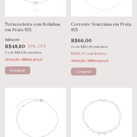
Tornozeleira com Bolinhas
Corrente Veneziana em Prata
em Prata 925
925
R$54,00
R$66,00
R$48,60
10
% OFF
3
x
de
R$22,00
sem juros
2
x
de
R$24,30
sem juros
R$62,70
com
Boleto
Atenção, última peça!
Atenção, última peça!
Comprar