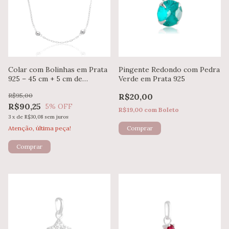
Colar com Bolinhas em Prata
Pingente Redondo com Pedra
925 – 45 cm + 5 cm de
Verde em Prata 925
Extensor
R$95,00
R$20,00
R$90,25
5
% OFF
R$19,00
com
Boleto
3
x
de
R$30,08
sem juros
Atenção, última peça!