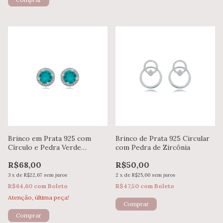
Brinco em Prata 925 com
Brinco de Prata 925 Circular
Círculo e Pedra Verde
com Pedra de Zircônia
Esmeralda
R$68,00
R$50,00
3
x
de
R$22,67
sem juros
2
x
de
R$25,00
sem juros
R$64,60
com
Boleto
R$47,50
com
Boleto
Atenção, última peça!