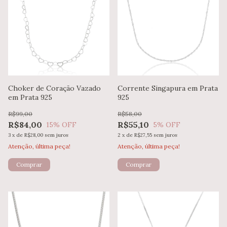
Choker de Coração Vazado
Corrente Singapura em Prata
em Prata 925
925
R$99,00
R$58,00
R$84,00
R$55,10
15
% OFF
5
% OFF
3
x
de
R$28,00
sem juros
2
x
de
R$27,55
sem juros
Atenção, última peça!
Atenção, última peça!
Comprar