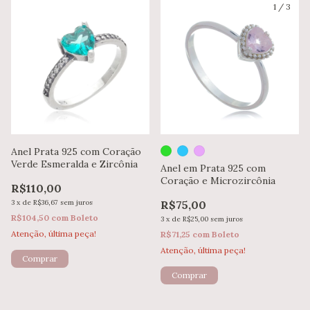
1
/
3
Anel Prata 925 com Coração
Verde Esmeralda e Zircônia
Anel em Prata 925 com
Coração e Microzircônia
R$110,00
3
x
de
R$36,67
sem juros
R$75,00
R$104,50
com
Boleto
3
x
de
R$25,00
sem juros
Atenção, última peça!
R$71,25
com
Boleto
Atenção, última peça!
Comprar
Comprar