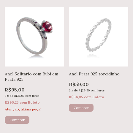
Anel Solitário com Rubi em
Anel Prata 925 torcidinho
Prata 925
R$59,00
R$95,00
2
x
de
R$29,50
sem juros
3
x
de
R$31,67
sem juros
R$56,05
com
Boleto
R$90,25
com
Boleto
Comprar
Atenção, última peça!
Comprar