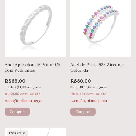
Anel Aparador de Prata 925
Anel de Prata 925 Zircônia
com Pedrinhas
Colorida
R$63,00
R$80,00
3
x
de
R$21,00
sem juros
3
x
de
R$26,67
sem juros
R$59,85
com
Boleto
R$76,00
com
Boleto
Atenção, última peça!
Atenção, última peça!
Comprar
Comprar
ESGOTADO