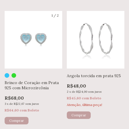
1
/
2
Argola torcida em prata 925
Brinco de Coração em Prata
R$48,00
925 com Microzircônia
2
x
de
R$24,00
sem juros
R$68,00
R$45,60
com
Boleto
3
x
de
R$22,67
sem juros
Atenção, última peça!
R$64,60
com
Boleto
Comprar