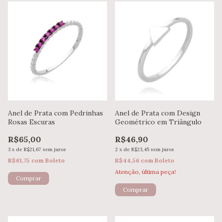
Anel de Prata com Pedrinhas
Anel de Prata com Design
Rosas Escuras
Geométrico em Triângulo
R$65,00
R$46,90
3
x
de
R$21,67
sem juros
2
x
de
R$23,45
sem juros
R$61,75
com
Boleto
R$44,56
com
Boleto
Atenção, última peça!
Comprar
Comprar