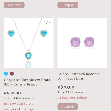
1
/
2
Brinco Prata 925 Redondo
com Pedra Lilás
Conjunto Coração em Prata
925 – Colar e Brinco
R$70,00
R$80,00
3
x
de
R$23,33
sem juros
R$66,50
com
Boleto
3
x
de
R$26,67
sem juros
R$76,00
com
Boleto
Atenção, última peça!