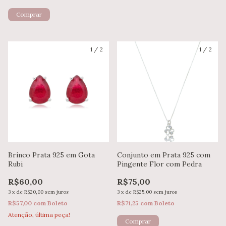
Comprar
1
/
2
1
/
2
Brinco Prata 925 em Gota
Conjunto em Prata 925 com
Rubi
Pingente Flor com Pedra
R$60,00
R$75,00
3
x
de
R$20,00
sem juros
3
x
de
R$25,00
sem juros
R$57,00
com
Boleto
R$71,25
com
Boleto
Atenção, última peça!