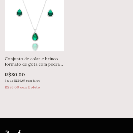
Conjunto de colar e brinco
formato de gota com pedra
em prata 925
R$80,00
3
x
de
R$26,67
sem juros
R$76,00
com
Boleto