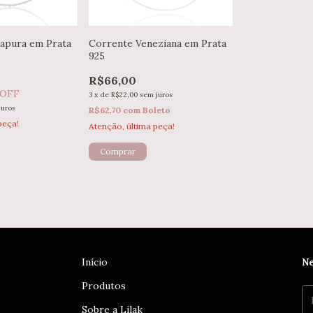
apura em Prata
Corrente Veneziana em Prata
925
R$66,00
 OFF
3
x
de
R$22,00
sem juros
juros
R$62,70
com
Boleto
peça!
Atenção, última peça!
Comprar
Início
Ne
Produtos
Sobre a Lilak