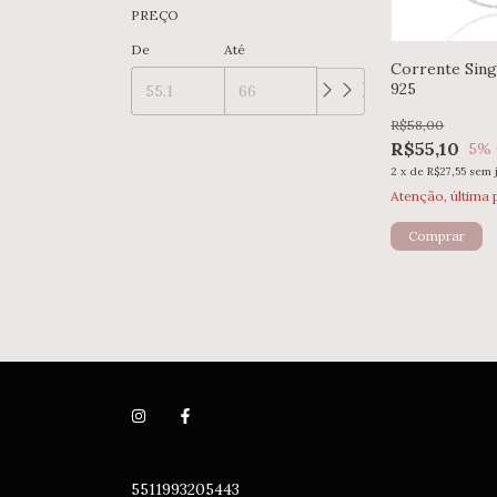
PREÇO
De
Até
Corrente Sing
925
R$58,00
R$55,10
5
%
2
x
de
R$27,55
sem 
Atenção, última 
Comprar
5511993205443