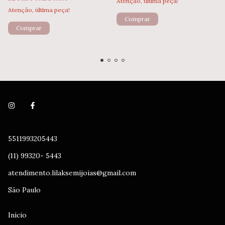
Atenção, última peça!
Atenção, última peça!
Comprar
Comprar
5511993205443
(11) 99320- 5443
atendimento.lilaksemijoias@gmail.com
São Paulo
Início