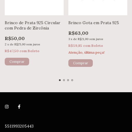
Brinco de Prata 925 Circular
Brinco Gota em Prata 925
com Pedra de Zircônia
R$63,00
R$50,00
3
x
de
R$21,00
sem juros
2
x
de
R$25,00
sem juros
R$59,85
com
Boleto
R$47,50
com
Boleto
Atenção, última peça!
5511993205443