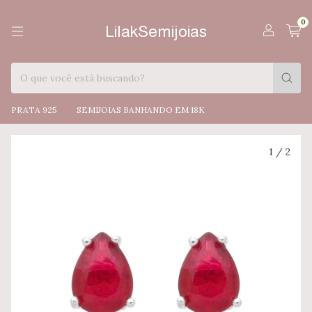
0
LilakSemijoias
PRATA 925
SEMIJOIAS BANHANDO EM 18K
1
/
2