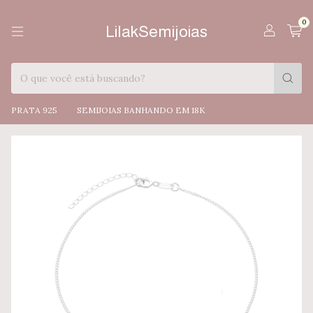
0
LilakSemijoias
PRATA 925
SEMIJOIAS BANHANDO EM 18K