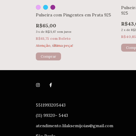
Prata 925
Pulsei
925
Pulseira com Pingentes em Prata 925
R$43,
R$65,00
2
x
de
R$2
3
x
de
R$21,67
sem juros
R$40,8
R$61,75
com
Boleto
Atenção, última peça!
Comprar
5511993205443
(11) 99320- 5443
atendimento.lilaksemijoias@gmail.com
São Paulo