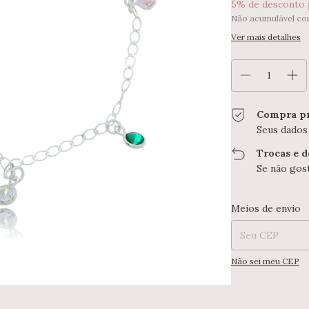
5% de desconto
Não acumulável co
Ver mais detalhes
Compra pr
Seus dados
Trocas e 
Se não gost
Entregas para o CE
Meios de envio
Não sei meu CEP