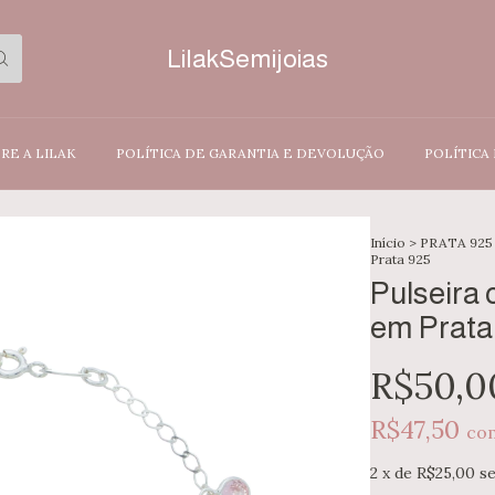
LilakSemijoias
RE A LILAK
POLÍTICA DE GARANTIA E DEVOLUÇÃO
POLÍTICA
Início
>
PRATA 925
Prata 925
Pulseira
em Prata
R$50,0
R$47,50
co
2
x de
R$25,00
s