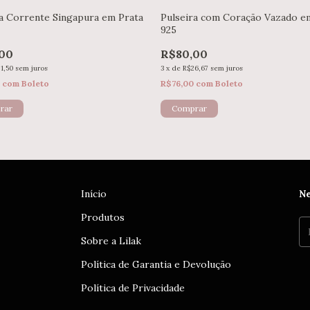
ra Corrente Singapura em Prata
Pulseira com Coração Vazado e
925
00
R$80,00
1,50
sem juros
3
x
de
R$26,67
sem juros
5
com
Boleto
R$76,00
com
Boleto
Início
Ne
Produtos
Sobre a Lilak
Política de Garantia e Devolução
Política de Privacidade