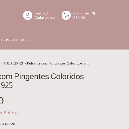
Login
/
Carrinho
(
0
)
Cadastre-se
R$0,00
 DE PRIVACIDADE
>
PULSEIRAS
>
Pulseira com Pingentes Coloridos em
 com Pingentes Coloridos
 925
0
m
Boleto
em juros