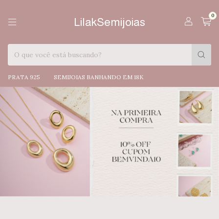
0
LilakSemijoias
PRATA 925
SEMIJOIAS BANHANDO EM 18K