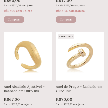
R$60,00
R$47,00
3
x
de
R$20,00
sem juros
2
x
de
R$23,50
sem juros
R$57,00
com
Boleto
R$44,65
com
Boleto
ESGOTADO
Anel Abaulado Ajustável –
Anel de Prego – Banhado em
Banhado em Ouro 18k
Ouro 18k
R$67,00
R$70,00
3
x
de
R$22,33
sem juros
3
x
de
R$23,33
sem juros