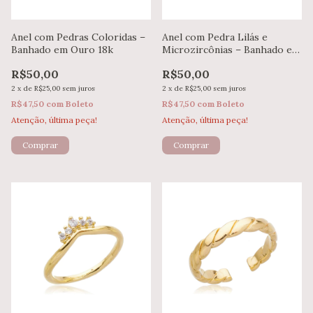
Anel com Pedras Coloridas –
Anel com Pedra Lilás e
Banhado em Ouro 18k
Microzircônias – Banhado em
Ouro 18k
R$50,00
R$50,00
2
x
de
R$25,00
sem juros
2
x
de
R$25,00
sem juros
R$47,50
com
Boleto
R$47,50
com
Boleto
Atenção, última peça!
Atenção, última peça!
Comprar
Comprar