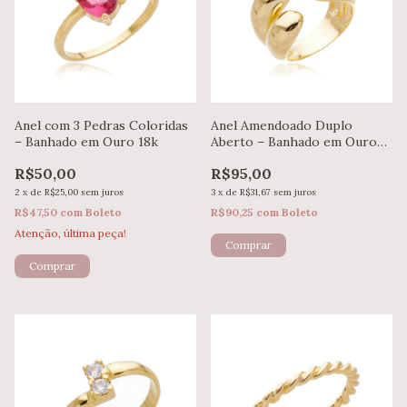
Anel com 3 Pedras Coloridas
Anel Amendoado Duplo
– Banhado em Ouro 18k
Aberto – Banhado em Ouro
18k
R$50,00
R$95,00
2
x
de
R$25,00
sem juros
3
x
de
R$31,67
sem juros
R$47,50
com
Boleto
R$90,25
com
Boleto
Atenção, última peça!
Comprar