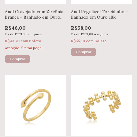
Anel Cravejado com Zircônia
Anel Regulável Torcidinho –
Branca – Banhado em Ouro
Banhado em Ouro 18k
18k
R$46,00
R$58,00
2
x
de
R$23,00
sem juros
2
x
de
R$29,00
sem juros
R$43,70
com
Boleto
R$55,10
com
Boleto
Atenção, última peça!
Comprar