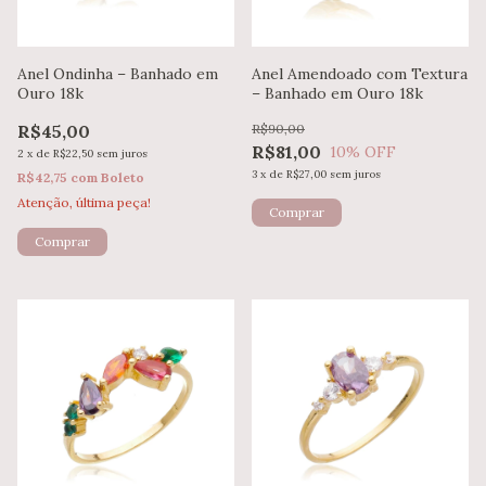
Anel Ondinha – Banhado em
Anel Amendoado com Textura
Ouro 18k
– Banhado em Ouro 18k
R$45,00
R$90,00
R$81,00
10
% OFF
2
x
de
R$22,50
sem juros
3
x
de
R$27,00
sem juros
R$42,75
com
Boleto
Atenção, última peça!