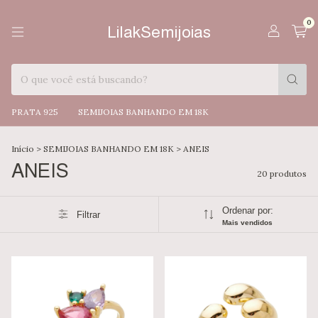
0
LilakSemijoias
PRATA 925
SEMIJOIAS BANHANDO EM 18K
Início
>
SEMIJOIAS BANHANDO EM 18K
>
ANEIS
ANEIS
20 produtos
Ordenar por:
Filtrar
Mais vendidos