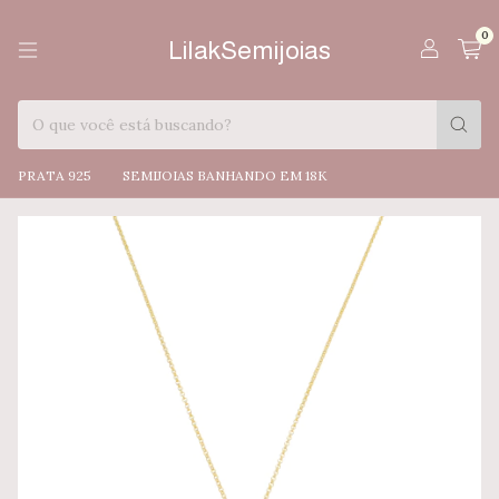
0
LilakSemijoias
PRATA 925
SEMIJOIAS BANHANDO EM 18K