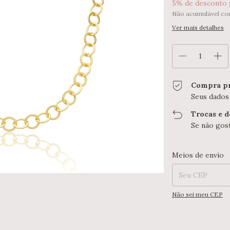
5% de desconto
Não acumulável co
Ver mais detalhes
Compra pr
Seus dados
Trocas e 
Se não gost
Entregas para o CE
Meios de envio
Não sei meu CEP