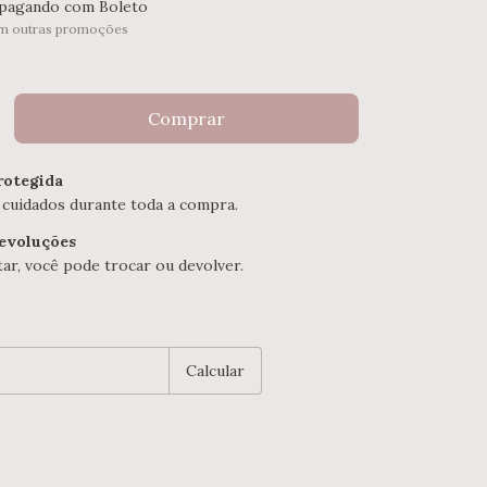
pagando com Boleto
m outras promoções
otegida
 cuidados durante toda a compra.
devoluções
ar, você pode trocar ou devolver.
P:
Alterar CEP
Calcular