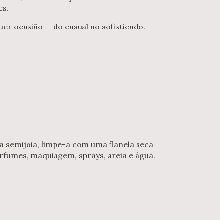
es.
r ocasião — do casual ao sofisticado.
ua semijoia, limpe-a com uma flanela seca
rfumes, maquiagem, sprays, areia e água.