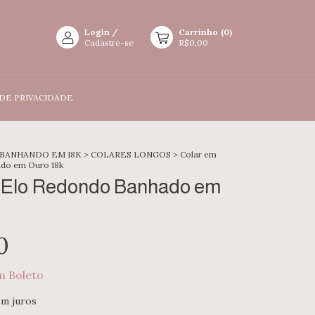
Login
/
Carrinho
(
0
)
Cadastre-se
R$0,00
 DE PRIVACIDADE
 BANHANDO EM 18K
>
COLARES LONGOS
>
Colar em
do em Ouro 18k
 Elo Redondo Banhado em
0
m
Boleto
em juros