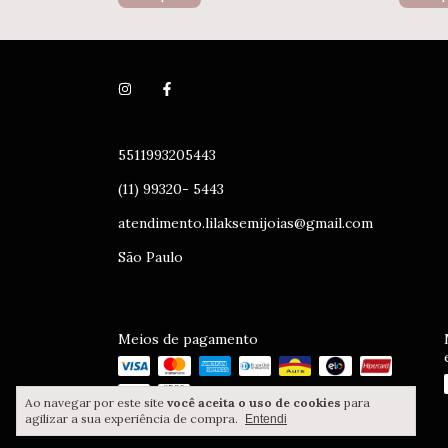
5511993205443
(11) 99320- 5443
atendimento.lilaksemijoias@gmail.com
São Paulo
Meios de pagamento
Ao navegar por este site
você aceita o uso de cookies
para
agilizar a sua experiência de compra.
Entendi