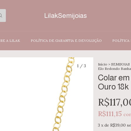
LilakSemijoias
RE A LILAK
POLÍTICA DE GARANTIA E DEVOLUÇÃO
POLÍTICA
Início
>
SEMIJOIAS
1
/
3
Elo Redondo Banha
Colar em
Ouro 18k
R$117,0
R$111,15
co
3
x de
R$39,00
s