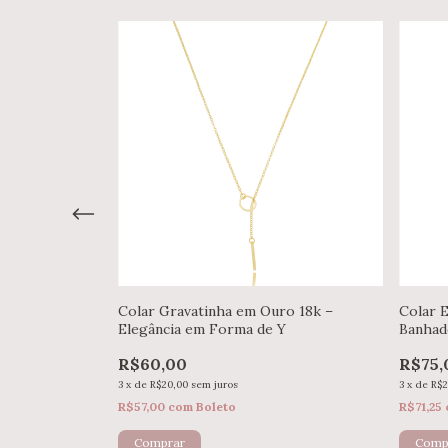
as – Banhado
Colar Gravatinha em Ouro 18k –
Colar 
Elegância em Forma de Y
Banhad
R$60,00
R$75,
3
x
de
R$20,00
sem juros
3
x
de
R$2
R$57,00
com
Boleto
R$71,25
Comp