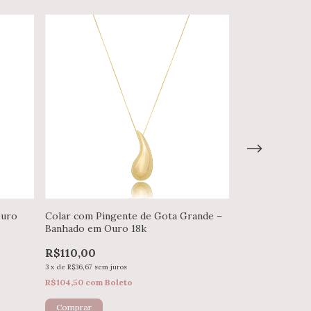
Ouro
Colar com Pingente de Gota Grande –
Colar com Ping
Banhado em Ouro 18k
Banhado em Ou
R$110,00
R$76,00
3
x
de
R$36,67
sem juros
3
x
de
R$25,33
sem ju
R$104,50
com
Boleto
R$72,20
com
Bol
Comprar
Comprar