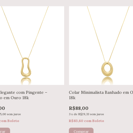
Elegante com Pingente –
Colar Minimalista Banhado em 
o em Ouro 18k
18k
00
R$88,00
5,00
sem juros
3
x
de
R$29,33
sem juros
com
Boleto
R$83,60
com
Boleto
rar
Comprar