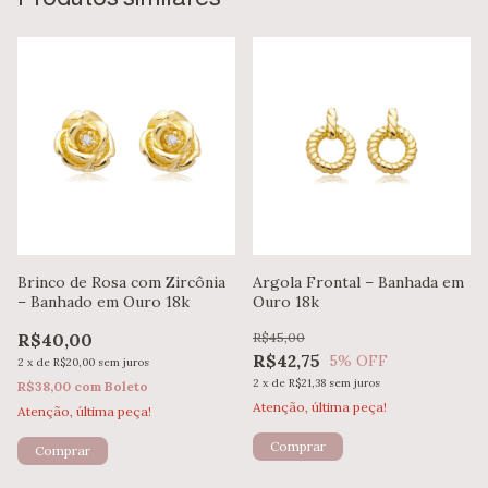
Brinco de Rosa com Zircônia
Argola Frontal – Banhada em
– Banhado em Ouro 18k
Ouro 18k
R$40,00
R$45,00
R$42,75
5
% OFF
2
x
de
R$20,00
sem juros
2
x
de
R$21,38
sem juros
R$38,00
com
Boleto
Atenção, última peça!
Atenção, última peça!