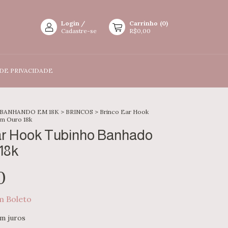
Login
/
Carrinho
(
0
)
Cadastre-se
R$0,00
 DE PRIVACIDADE
 BANHANDO EM 18K
>
BRINCOS
>
Brinco Ear Hook
m Ouro 18k
ar Hook Tubinho Banhado
18k
0
m
Boleto
m juros