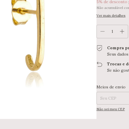
5% de desconto
Não acumulável co
Ver mais detalhes
Compra pr
Seus dados
Trocas e 
Se não gost
Entregas para o CE
Meios de envio
Não sei meu CEP