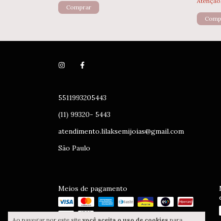
Atenção,
5511993205443
(11) 99320- 5443
atendimento.lilaksemijoias@gmail.com
São Paulo
Meios de pagamento
Ao navegar por este site
você aceita o uso de cookies
para