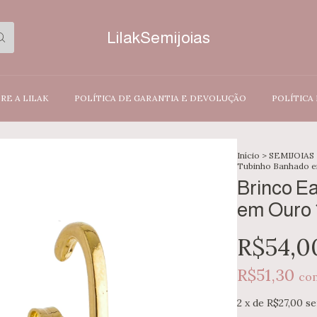
LilakSemijoias
RE A LILAK
POLÍTICA DE GARANTIA E DEVOLUÇÃO
POLÍTICA
Início
>
SEMIJOIAS
Tubinho Banhado e
Brinco E
em Ouro 
R$54,0
R$51,30
co
2
x de
R$27,00
se