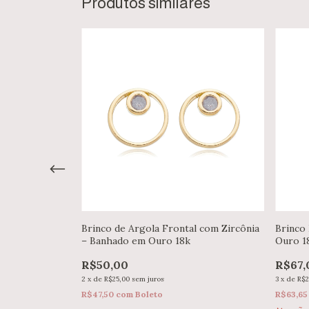
Produtos similares
 Microzircônia
Brinco de Argola Frontal com Zircônia
Brinco
– Banhado em Ouro 18k
Ouro 1
R$50,00
R$67,
2
x
de
R$25,00
sem juros
3
x
de
R$2
R$47,50
com
Boleto
R$63,6