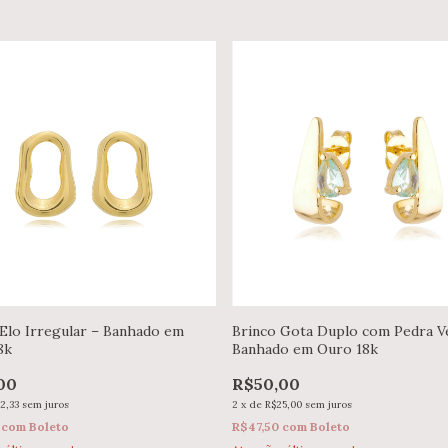
 Elo Irregular – Banhado em
Brinco Gota Duplo com Pedra V
8k
Banhado em Ouro 18k
00
R$50,00
2,33
sem juros
2
x
de
R$25,00
sem juros
5
com
Boleto
R$47,50
com
Boleto