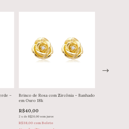
erde –
Brinco de Rosa com Zircônia – Banhado
Brinco de Cora
em Ouro 18k
– Banhado em 
R$40,00
R$54,00
2
x
de
R$20,00
sem juros
2
x
de
R$27,00
sem j
R$38,00
com
Boleto
R$51,30
com
Bol