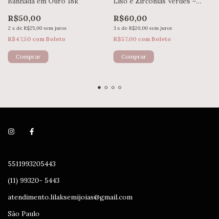
Banhada em Ouro 18k
Liso e Zircônias Verdes –
Banhado em Ouro 18k
R$50,00
R$60,00
2
x
de
R$25,00
sem juros
3
x
de
R$20,00
sem juros
R$47,50
com
Boleto
R$57,00
com
Boleto
5511993205443
(11) 99320- 5443
atendimento.lilaksemijoias@gmail.com
São Paulo