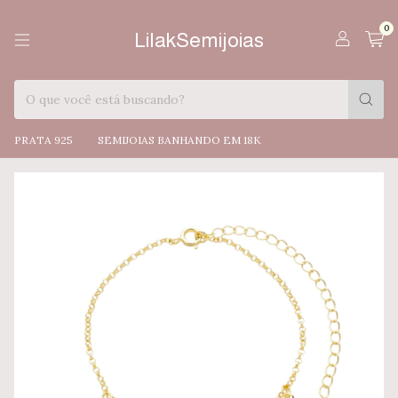
0
LilakSemijoias
PRATA 925
SEMIJOIAS BANHANDO EM 18K